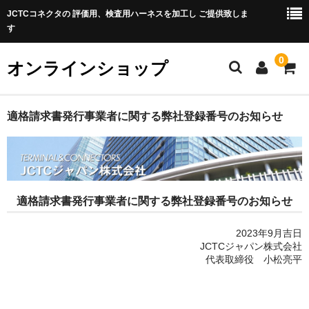
JCTCコネクタの 評価用、検査用ハーネスを加工し ご提供致しま
す
0
オンラインショップ
TOP
適格請求書発行事業者に関する弊社登録番号のお知らせ
製品紹介
コネクター
適格請求書発行事業者に関する弊社登録番号のお知らせ
FFCケーブル
アプリケーター
2023年9月吉日
JCTCジャパン株式会社
互換表
代表取締役 小松亮平
お問い合わせ