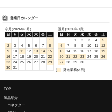
会員ログイン
JCTCジャパン株式会社
営業日カレンダー
会社案内
今月(2026年8月)
翌月(2026年9月)
沿革
日
月
火
水
木
金
土
日
月
火
水
木
金
土
1
1
2
3
4
5
グループ各社
2
3
4
5
6
7
8
6
7
8
9
10
11
12
9
10
11
12
13
14
15
13
14
15
16
17
18
19
主な取引先
16
17
18
19
20
21
22
20
21
22
23
24
25
26
23
24
25
26
27
28
29
27
28
29
30
ネットワーク
30
31
(
発送業務休日)
TOP
製品紹介
コネクター